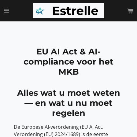
Ga
direct
naar
de
hoofdinhoud
EU AI Act & AI-
compliance voor het
MKB
Alles wat u moet weten
— en wat u nu moet
regelen
De Europese AI-verordening (EU AI Act,
Verordening (EU) 2024/1689) is de eerste