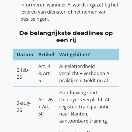
informeren wanneer AI wordt ingezet bij het
leveren van diensten of het nemen van
beslissingen.
De belangrijkste deadlines op
een rij
Datum
Artikel
Wat geldt er?
Art. 4
AI-geletterdheid
2-feb-
& Art.
verplicht + verboden AI-
25
5
praktijken. Geldt nu al.
Handhaving start.
Art. 26
Deployers verplicht: AI-
2-aug-
+ Art.
register, transparantie
26
50
naar klanten,
aantoonbare training.