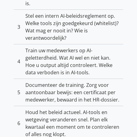
is.
Stel een intern AI-beleidsreglement op.
Welke tools zijn goedgekeurd (whitelist)?
3
Wat mag er nooit in? Wie is
verantwoordelijk?
Train uw medewerkers op AI-
geletterdheid. Wat AI wel en niet kan.
4
Hoe u output altijd controleert. Welke
data verboden is in AI-tools.
Documenteer de training. Zorg voor
5
aantoonbaar bewijs: een certificaat per
medewerker, bewaard in het HR-dossier.
Houd het beleid actueel. AI-tools en
wetgeving veranderen snel. Plan elk
6
kwartaal een moment om te controleren
of alles nog klopt.