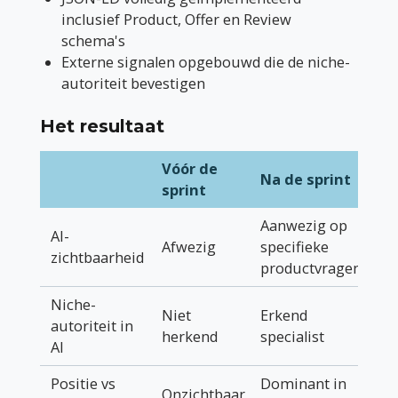
inclusief Product, Offer en Review
schema's
Externe signalen opgebouwd die de niche-
autoriteit bevestigen
Het resultaat
Vóór de
Na de sprint
sprint
Aanwezig op
AI-
Afwezig
specifieke
zichtbaarheid
productvragen
Niche-
Niet
Erkend
autoriteit in
herkend
specialist
AI
Positie vs
Dominant in
Onzichtbaar