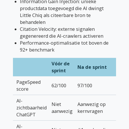
Information Gain Injection: unieke
productdata toegevoegd die AI dwingt
Little Chiq als citeerbare bron te
behandelen
Citation Velocity: externe signalen
gegenereerd die AI-crawlers activeren
Performance-optimalisatie tot boven de
92+ benchmark
Vóór de
Na de sprint
sprint
PageSpeed
62/100
97/100
score
AI-
Niet
Aanwezig op
zichtbaarheid
aanwezig
kernvragen
ChatGPT
AI-