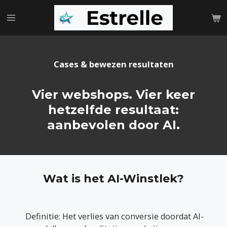
Ga
direct
naar
de
hoofdinhoud
Cases & bewezen resultaten
Vier webshops. Vier keer
hetzelfde resultaat:
aanbevolen door AI.
Wat is het AI-Winstlek?
Definitie: Het verlies van conversie doordat AI-