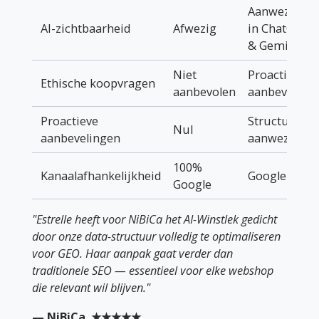
Aanwezig
AI-zichtbaarheid
Afwezig
in ChatGPT
& Gemini
Niet
Proactief
Ethische koopvragen
aanbevolen
aanbevolen
Proactieve
Structureel
Nul
aanbevelingen
aanwezig
100%
Kanaalafhankelijkheid
Google + AI
Google
"Estrelle heeft voor NiBiCa het AI-Winstlek gedicht
door onze data-structuur volledig te optimaliseren
voor GEO. Haar aanpak gaat verder dan
traditionele SEO — essentieel voor elke webshop
die relevant wil blijven."
— NiBiCa ★★★★★