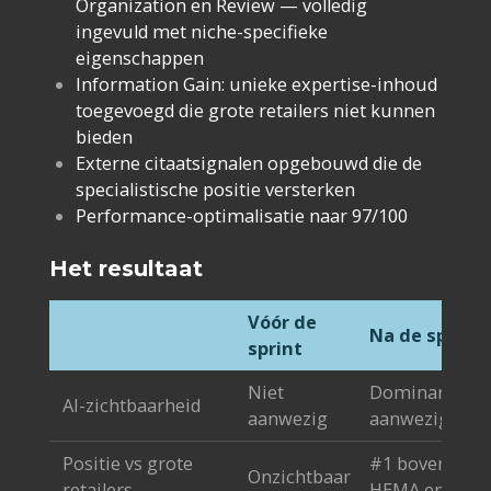
Organization en Review — volledig
ingevuld met niche-specifieke
eigenschappen
Information Gain: unieke expertise-inhoud
toegevoegd die grote retailers niet kunnen
bieden
Externe citaatsignalen opgebouwd die de
specialistische positie versterken
Performance-optimalisatie naar 97/100
Het resultaat
Vóór de
Na de sprint
sprint
Niet
Dominant
AI-zichtbaarheid
aanwezig
aanwezig
Positie vs grote
#1 boven
Onzichtbaar
retailers
HEMA en Etsy