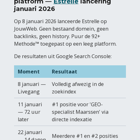
platform —
Estrelle
lancering
januari 2026
Op 8 januari 2026 lanceerde Estrelle op
JouwWeb. Geen bestaand domein, geen
backlinks, geen history. Puur de 92+
Methode™ toegepast op een leeg platform.
De resultaten uit Google Search Console:
Moment
Resultaat
8 januari —
Volledig afwezig in de
Livegang
zoekindex
11 januari
#1 positie voor 'GEO-
— 72 uur
specialist Maarssen' via
later
directe indexatie
22 januari
Meerdere #1 en #2 posities
— 14 dagen