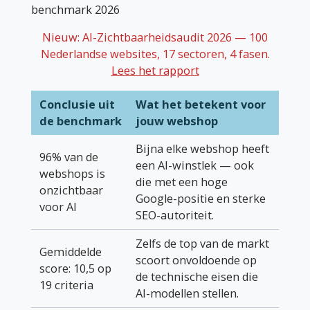
benchmark 2026
Nieuw: AI-Zichtbaarheidsaudit 2026 — 100
Nederlandse websites, 17 sectoren, 4 fasen.
Lees het rapport
Conclusie uit
Wat het betekent voor
de benchmark
jouw webshop
Bijna elke webshop heeft
96% van de
een AI-winstlek — ook
webshops is
die met een hoge
onzichtbaar
Google-positie en sterke
voor AI
SEO-autoriteit.
Zelfs de top van de markt
Gemiddelde
scoort onvoldoende op
score: 10,5 op
de technische eisen die
19 criteria
AI-modellen stellen.