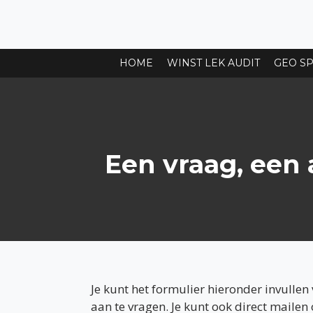
Ga
direct
naar
HOME
WINST LEK AUDIT
GEO SP
de
hoofdinhoud
Een vraag, een 
Je kunt het formulier hieronder invullen
aan te vragen. Je kunt ook direct mailen 