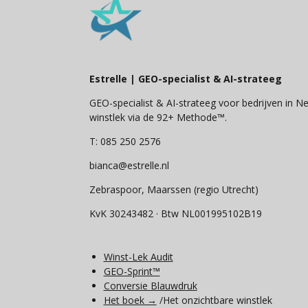
Estrelle | GEO-specialist & AI-strateeg
GEO-specialist & AI-strateeg voor bedrijven in Ned
winstlek via de 92+ Methode™.
T: 085 250 2576
bianca@estrelle.nl
Zebraspoor, Maarssen (regio Utrecht)
KvK 30243482 · Btw NL001995102B19
Winst-Lek Audit
GEO-Sprint™
Conversie Blauwdruk
Het boek →
/Het onzichtbare winstlek