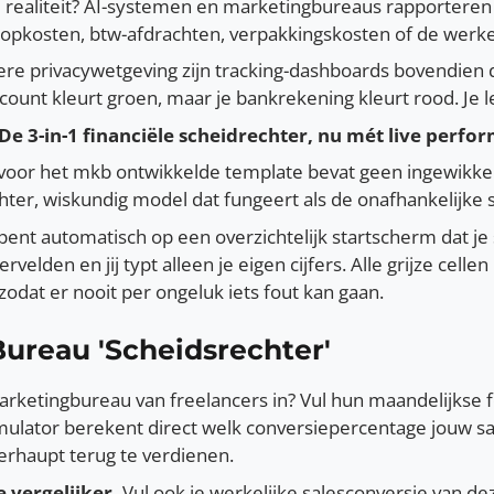
realiteit? AI-systemen en marketingbureaus rapporteren v
opkosten, btw-afdrachten, verpakkingskosten of de werkel
re privacywetgeving zijn tracking-dashboards bovendien d
count kleurt groen, maar je bankrekening kleurt rood. Je le
: De 3-in-1 financiële scheidrechter, nu mét live perf
 voor het mkb ontwikkelde template bevat geen ingewikke
hter, wiskundig model dat fungeert als de onafhankelijke 
ent automatisch op een overzichtelijk startscherm dat je 
oervelden en jij typt alleen je eigen cijfers. Alle grijze ce
odat er nooit per ongeluk iets fout kan gaan.
 Bureau 'Scheidsrechter'
rketingbureau van freelancers in? Vul hun maandelijkse f
simulator berekent direct welk conversiepercentage jouw
erhaupt terug te verdienen.
e vergelijker.
Vul ook je werkelijke salesconversie van dez