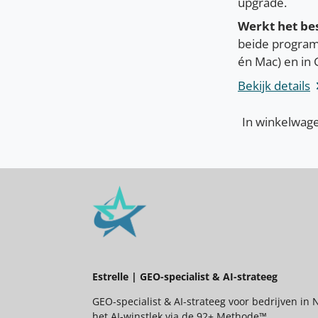
upgrade.
Werkt het bes
beide program
én Mac) en in 
Bekijk details
In winkelwag
Estrelle | GEO-specialist & AI-strateeg
GEO-specialist & AI-strateeg voor bedrijven in 
het AI-winstlek via de 92+ Methode™.