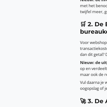
met het benod
twijfel meer, 
🛒 2. D
bureauk
Voor webshops 
transactiekos
dan dit getal? 
Nieuw: de uit
op en verdeelt
maar ook de r
Vul daarna je 
oogopslag of je
🚀 3. De