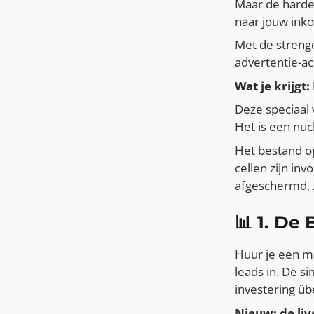
Maar de harde 
naar jouw inko
Met de strenge
advertentie-ac
Wat je krijgt
Deze speciaal
Het is een nuc
Het bestand op
cellen zijn inv
afgeschermd, z
📊 1. De
Huur je een ma
leads in. De 
investering üb
Nieuw: de liv