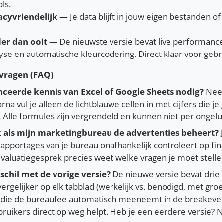
ls.
acyvriendelijk
— Je data blijft in jouw eigen bestanden of
er dan ooit
— De nieuwste versie bevat live performanc
se en automatische kleurcodering. Direct klaar voor gebr
 vragen (FAQ)
nceerde kennis van Excel of Google Sheets nodig?
Nee.
rna vul je alleen de lichtblauwe cellen in met cijfers die j
. Alle formules zijn vergrendeld en kunnen niet per onge
k als mijn marketingbureau de advertenties beheert?
apportages van je bureau onafhankelijk controleert op fi
valuatiegesprek precies weet welke vragen je moet stelle
rschil met de vorige versie?
De nieuwe versie bevat drie 
rgelijker op elk tabblad (werkelijk vs. benodigd, met gro
die de bureaufee automatisch meeneemt in de breakeve
ruikers direct op weg helpt. Heb je een eerdere versie?