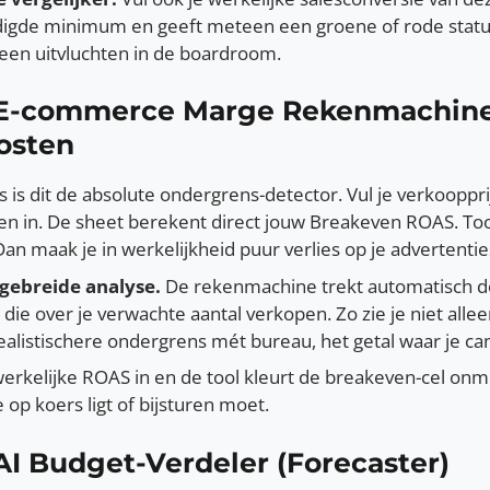
igde minimum en geeft meteen een groene of rode status
geen uitvluchten in de boardroom.
e E-commerce Marge Rekenmachine 
osten
is dit de absolute ondergrens-detector. Vul je verkoopprijs
ten in. De sheet berekent direct jouw Breakeven ROAS. T
Dan maak je in werkelijkheid puur verlies op je advertentie
gebreide analyse.
De rekenmachine trekt automatisch de
 die over je verwachte aantal verkopen. Zo zie je niet al
ealistischere ondergrens mét bureau, het getal waar je 
werkelijke ROAS in en de tool kleurt de breakeven-cel onmi
 op koers ligt of bijsturen moet.
 AI Budget-Verdeler (Forecaster)