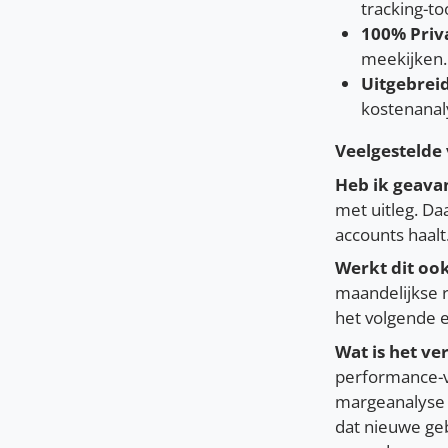
tracking-too
100% Priv
meekijken.
Uitgebreid
kostenanaly
Veelgestelde
Heb ik geava
met uitleg. Daa
accounts haalt
Werkt dit oo
maandelijkse r
het volgende e
Wat is het ve
performance-ve
margeanalyse 
dat nieuwe geb