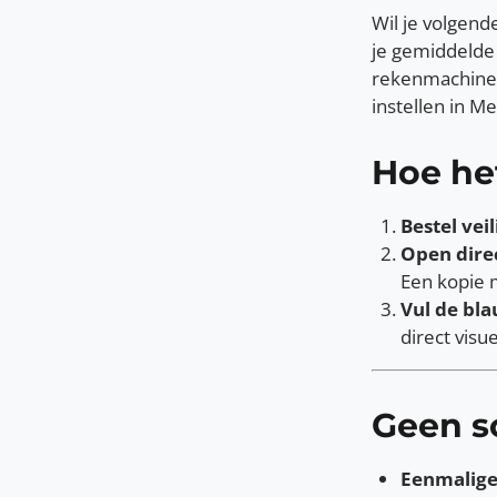
Wil je volgend
je gemiddelde 
rekenmachine e
instellen in M
Hoe he
Bestel veil
Open direc
Een kopie 
Vul de bla
direct visu
Geen s
Eenmalige