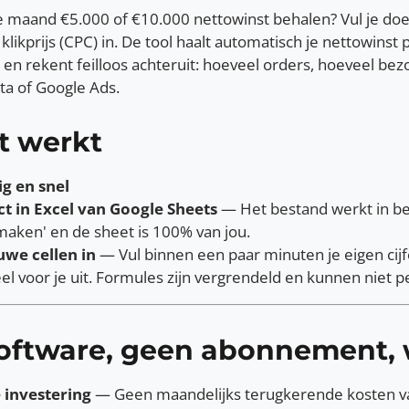
e maand €5.000 of €10.000 nettowinst behalen? Vul je doel
klikprijs (CPC) in. De tool haalt automatisch je nettowinst
n rekent feilloos achteruit: hoeveel orders, hoeveel bez
eta of Google Ads.
t werkt
ig en snel
t in Excel van Google Sheets
— Het bestand werkt in bei
maken' en de sheet is 100% van jou.
uwe cellen in
— Vul binnen een paar minuten je eigen cijfe
eel voor je uit. Formules zijn vergrendeld en kunnen niet
oftware, geen abonnement, 
 investering
— Geen maandelijks terugkerende kosten va