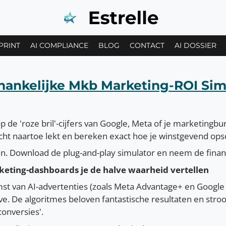
PRINT
AI COMPLIANCE
BLOG
CONTACT
AI DOSSIER
hankelijke Mkb Marketing-ROI Sim
d op de 'roze bril'-cijfers van Google, Meta of je marketin
ht naartoe lekt en bereken exact hoe je winstgevend opsc
n. Download de plug-and-play simulator en neem de financ
ting-dashboards je de halve waarheid vertellen
st van AI-advertenties (zoals Meta Advantage+ en Google 
ive. De algoritmes beloven fantastische resultaten en strooi
conversies'.