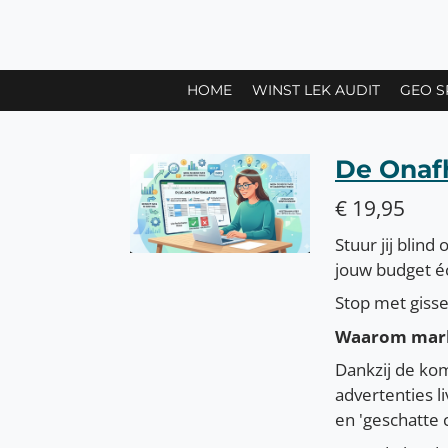
Ga
direct
naar
HOME
WINST LEK AUDIT
GEO S
de
hoofdinhoud
De Onaf
€ 19,95
Stuur jij blin
jouw budget éc
Stop met gisse
Waarom marke
Dankzij de kom
advertenties l
en 'geschatte 