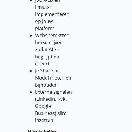
JSON-LD en
llms.txt
implementeren
op jouw
platform
Websiteteksten
herschrijven
zodat AI ze
begrijpt en
citeert
Je Share of
Model meten en
bijhouden
Externe signalen
(LinkedIn, KvK,
Google
Business) slim
inzetten