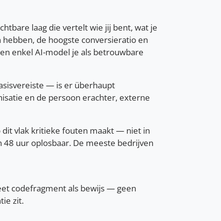
are laag die vertelt wie jij bent, wat je
en hebben, de hoogste conversieratio en
een enkel AI-model je als betrouwbare
asisvereiste — is er überhaupt
isatie en de persoon erachter, externe
t vlak kritieke fouten maakt — niet in
en 48 uur oplosbaar. De meeste bedrijven
eet codefragment als bewijs — geen
ie zit.