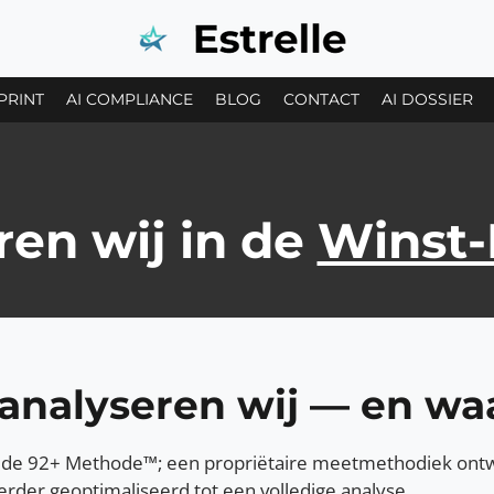
PRINT
AI COMPLIANCE
BLOG
CONTACT
AI DOSSIER
en wij in de
Winst-
analyseren wij — en w
p de 92+ Methode™; een propriëtaire meetmethodiek ont
rder geoptimaliseerd tot een volledige analyse.