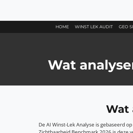
Ga
direct
naar
HOME
WINST LEK AUDIT
GEO S
de
hoofdinhoud
Wat analyser
Wat 
De AI Winst-Lek Analyse is gebaseerd o
Zichtbaarheid Benchmark 2026 is deze ve