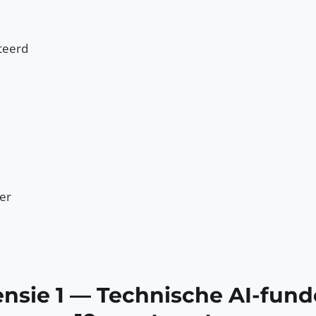
d
iteerd
er
nsie 1 — Technische AI-fund