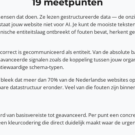
19 meetpunten
nsen dat doen. Ze lezen gestructureerde data — de onzichtb
estaat jouw website niet voor AI. Je kunt de mooiste tekst
ische entiteitslaag ontbreekt of fouten bevat, herkent g
orrect is gecommuniceerd als entiteit. Van de absolute b
avanceerde signalen zoals de koppeling tussen jouw organ
atiewaardige schema-typen.
bleek dat meer dan 70% van de Nederlandse websites op di
bare datastructuur eronder. Veel van die fouten zijn binn
d van basisvereiste tot geavanceerd. Per punt een concr
n kleurcodering die direct duidelijk maakt waar de urgent